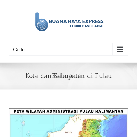
Skip
to
content
Go to...
Kota dan Kabupaten di Pulau Kalimantan