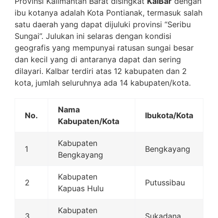
Provinsi Kalimantan Barat disingkat
KalBar
dengan
ibu kotanya adalah Kota Pontianak, termasuk salah
satu daerah yang dapat dijuluki provinsi “Seribu
Sungai”. Julukan ini selaras dengan kondisi
geografis yang mempunyai ratusan sungai besar
dan kecil yang di antaranya dapat dan sering
dilayari. Kalbar terdiri atas 12 kabupaten dan 2
kota, jumlah seluruhnya ada 14 kabupaten/kota.
Nama
No.
Ibukota/Kota
Kabupaten/Kota
Kabupaten
1
Bengkayang
Bengkayang
Kabupaten
2
Putussibau
Kapuas Hulu
Kabupaten
3
Sukadana