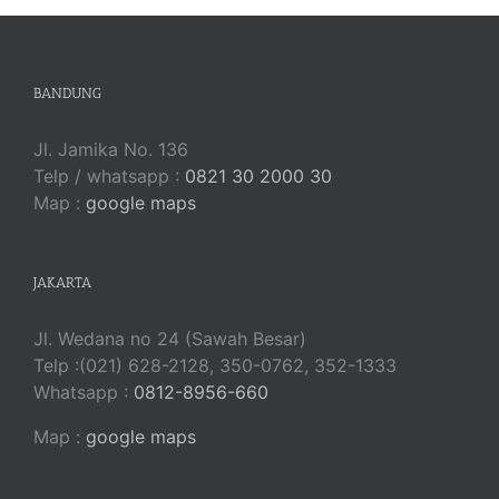
BANDUNG
Jl. Jamika No. 136
Telp / whatsapp :
0821 30 2000 30
Map :
google maps
JAKARTA
Jl. Wedana no 24 (Sawah Besar)
Telp :(021) 628-2128, 350-0762, 352-1333
Whatsapp :
0812-8956-660
Map :
google maps