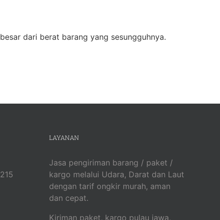
 besar dari berat barang yang sesungguhnya.
LAYANAN
Jasa pengiriman barang / paket /
1215
kargo melalui Udara, Darat dan Laut
dengan tarif ongkir murah, aman
dan cepat.
Kiriman paket, kargo pulau jawa,