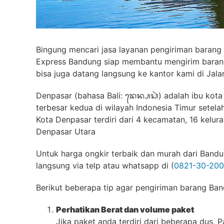
Bingung mencari jasa layanan pengiriman baran
Express Bandung siap membantu mengirim barang
bisa juga datang langsung ke kantor kami di Jala
Denpasar (bahasa Bali: ᬤᬾᬦ᭄ᬧᬲᬃ) adalah ibu kota
terbesar kedua di wilayah Indonesia Timur setela
Kota Denpasar terdiri dari 4 kecamatan, 16 kelur
Denpasar Utara
Untuk harga ongkir terbaik dan murah dari Bandun
langsung via telp atau whatsapp di (
0821-30-200
Berikut beberapa tip agar pengiriman barang Ba
Perhatikan Berat dan volume paket
Jika paket anda terdiri dari beberapa dus,