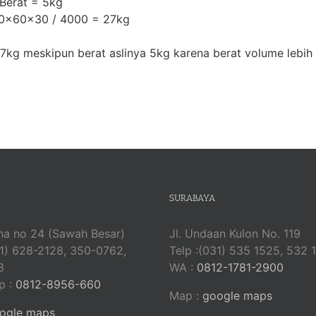
erat = 5kg
60x60x30 / 4000 = 27kg
7kg meskipun berat aslinya 5kg karena berat volume lebih
SURABAYA
na no 24 (Sawah Besar)
Jl. Undaan Kulon No. 119
21) 628-2128, 350-0762,
Telp :(031) 535 1525, 532 
3
WA :
0812-1781-2900
p :
0812-8956-660
Map :
google maps
ogle maps