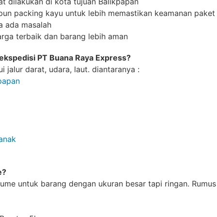
t dilakukan di kota tujuan Balikpapan
aupun packing kayu untuk lebih memastikan keamanan pake
a ada masalah
rga terbaik dan barang lebih aman
h ekspedisi PT Buana Raya Express?
 jalur darat, udara, laut. diantaranya :
kpapan
anak
e?
lume untuk barang dengan ukuran besar tapi ringan. Rumu