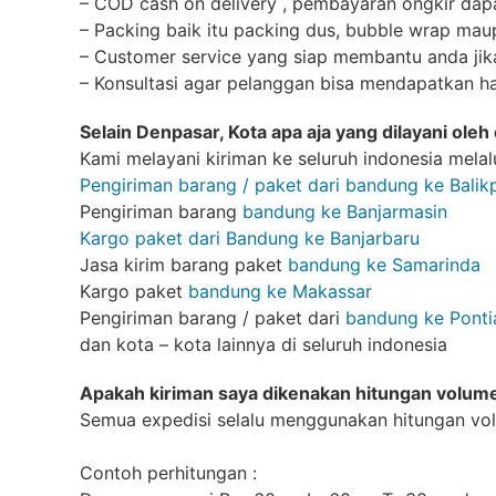
– COD cash on delivery , pembayaran ongkir dapa
– Packing baik itu packing dus, bubble wrap m
– Customer service yang siap membantu anda jik
– Konsultasi agar pelanggan bisa mendapatkan ha
Selain Denpasar, Kota apa aja yang dilayani ole
Kami melayani kiriman ke seluruh indonesia melalui
Pengiriman barang / paket dari bandung ke Bali
Pengiriman barang
bandung ke Banjarmasin
Kargo paket dari Bandung ke Banjarbaru
Jasa kirim barang paket
bandung ke Samarinda
Kargo paket
bandung ke Makassar
Pengiriman barang / paket dari
bandung ke Ponti
dan kota – kota lainnya di seluruh indonesia
Apakah kiriman saya dikenakan hitungan volum
Semua expedisi selalu menggunakan hitungan vo
Contoh perhitungan :