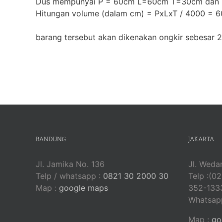
Dus mempunyai P = 60cm L=60cm T=30cm dan B
Hitungan volume (dalam cm) = PxLxT / 4000 = 
barang tersebut akan dikenakan ongkir sebesar 2
BANDUNG
JAKARTA
Jl. Jamika No. 136
Jl. Weda
Telp / whatsapp :
0821 30 2000 30
Telp :(0
Map :
google maps
352-133
Whatsap
Map :
go