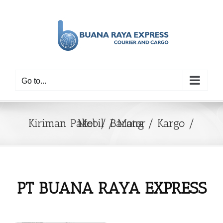
Skip
to
content
Go to...
Kiriman Paket / Barang / Kargo / Mobil / Motor
PT BUANA RAYA EXPRESS