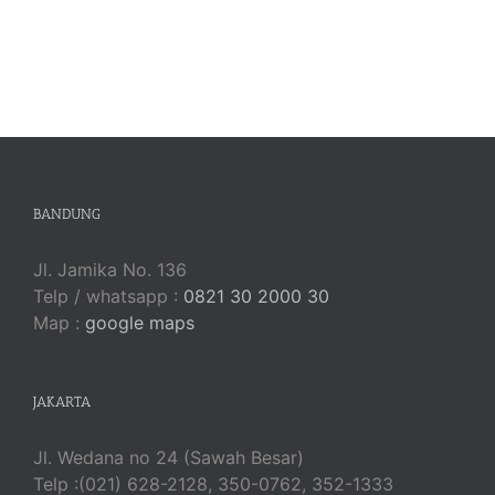
BANDUNG
Jl. Jamika No. 136
Telp / whatsapp :
0821 30 2000 30
Map :
google maps
JAKARTA
Jl. Wedana no 24 (Sawah Besar)
Telp :(021) 628-2128, 350-0762, 352-1333